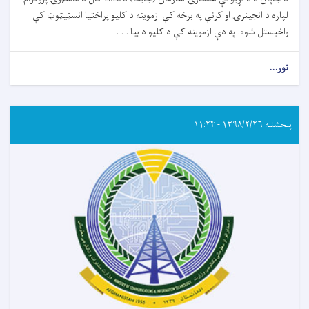
لپاره د انجينرۍ او کرنې په برخه کې ازموينه د کليو پراختيا انسټيټوټ کې
واخيستل شوه. په دې ازموينه کې د کليو د بيا . . .
نور...
پنجشنبه ۱۳۹۸/۲/۲۶ - ۱۱:۲۴