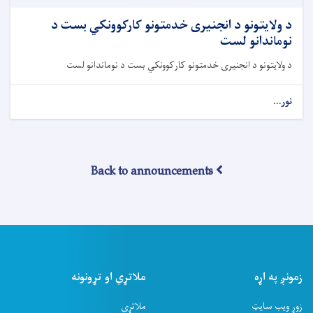
د ولایتونو د انجنیری خدمتونو کارکوونکي بست د
نوماندانو لست
د ولایتونو د انجنیری خدمتونو کارکوونکي بست د نوماندانو لست
نور...
Back to announcements
زمونږ په اړه
ملاتړي او تړونونه
زوړ ویب سایټ
ملاتړي