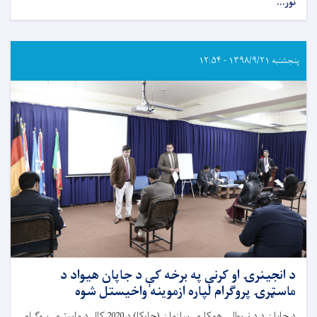
نور...
پنجشنبه ۱۳۹۸/۹/۲۱ - ۱۲:۵۴
د انجينرۍ او کرنې په برخه کې د جاپان هيواد د
ماسټرۍ پروګرام لپاره ازموينه واخيستل شوه
د جاپان د د نړيوالې همکارۍ سازمان (جايکا) د 2020 کال د ماسټرۍ پروګرام