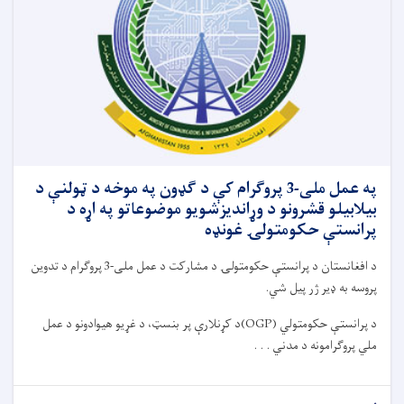
په عمل ملی-3 پروګرام کې د ګډون په موخه د ټولنې د
بیلابیلو قشرونو د وړاندیزشویو موضوعاتو په اړه د
پرانستې حکومتولۍ غونډه
د افغانستان د پرانستې حکومتولۍ د مشارکت د عمل ملی-3 پروګرام د تدوین
پروسه به ډیر ژر پیل شي.
د پرانستې حکومتولي (OGP)د کړنلارې پر بنسټ، د غړیو هیوادونو د عمل
ملي پروګرامونه د مدني . . .