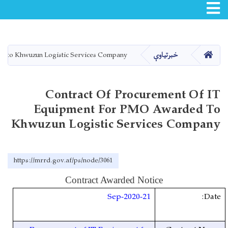
Toggle navigation
اصلي
منځپانګه
دانګل
کور
خبرتیاوې
ed to Khwuzun Logistic Services Company
Contract Of Procurement Of IT
Equipment For PMO Awarded To
Khwuzun Logistic Services Company
https://mrrd.gov.af/ps/node/3061
Contract Awarded Notice
21-Sep-2020
Date: