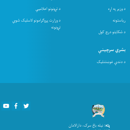
د وزیر په اړه
د تړونونو اعلامیې
ریاستونه
د وزارت پروګرامونو لاسلیک شوي
تړونونه
د شکایتو درج کول
بشري سرچینې
د دندې غوښتنلیک
Youtube
Facebook
Twitter
پته:
نیله باغ سرک، دارالامان