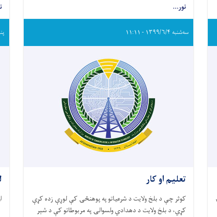
نور...
ن
سه‌شنبه ۱۳۹۹/۶/۴ - ۱۱:۱۱
پنجشنب
تعلیم او کار
ل
کوثر چې د بلخ ولایت د شرعیاتو په پوهنځۍ کې لوړې زده کړې
ا
کړي، د بلخ ولایت د دهدادي ولسوالۍ په مربوطاتو کې د شېر