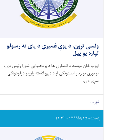
ولسي تړون؛ د یوې غمیزي د پای ته رسولو
لپاره یو پیل
ایوب خان مهمند د انصاري ها د پرمختیایي شورا رئیس دی،
نوموړی یو زیار ایستونکی او د ډېرو لاسته راوړنو درلودونکی
سړی دی.
نور...
پنجشنبه ۱۳۹۹/۸/۱۵ - ۱۱:۳۶