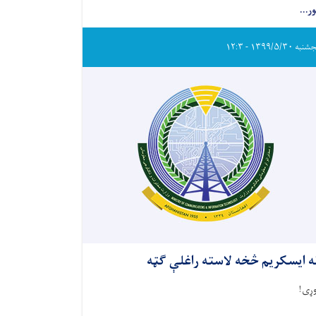
ور...
ه ۱۳۹۹/۵/۳۰ - ۱۲:۳
ه ایسکريم څخه لاسته راغلې ګټه
وړی!