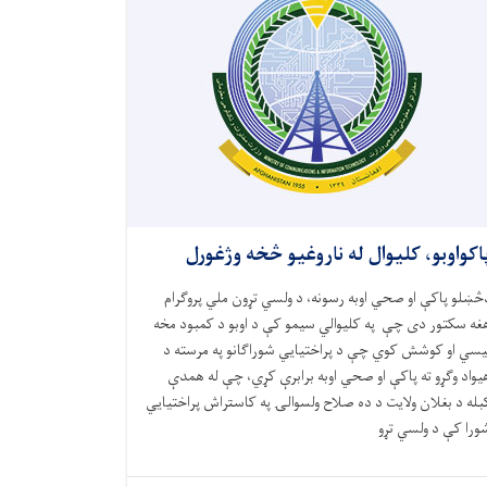
اکواوبو، کلیوال له ناروغیو څخه وژغورل
څښلو پاکې او صحي اوبه رسونه، د ولسي تړون ملي پروګرام
غه سکتور دی چې په کلیوالي سیمو کې د اوبو د کمبود مخه
یسي او کوشش کوي چې د پراختیایي شوراګانو په مرسته د
یواد وګړو ته پاکې او صحي اوبه برابرې کړي، چې له همدې
بله د بغلان ولایت د ده صلاح ولسوالۍ په کاستراش پراختیایي
ورا کې د ولسي تړو