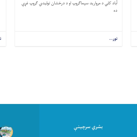
آباد کلي د مروارید سپماګروپ او د درخشان تولیدي ګروپ غړې
ده
نور...
ن
بشري سرچینې