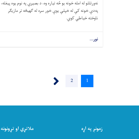
نه‌ورتللو له امله خونه یو څه تیاره وه، د بصیرې په نوم یوه پيغله،
په‌دې خونه کې له خپلې یوې خور سره له ګهيځه تر مازیګر
ناوخته خیاطي کوي.
نور...
››
1
اوسنی
2
Page
پاڼه
زمونږ په اړه
ملاتړي او تړونونه