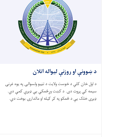
د ښوونې او روزنې لیواله اتلان
د اول خان کلي د خوست ولایت د تڼیو ولسوالۍ په یوه غرنۍ
سیمه کې پروت دی. د کښت وړځمکې یې ډیرې کمې دي.
ډیری خلک یې د ځمکو په کر کیله او مالدارۍ بوخت دي.