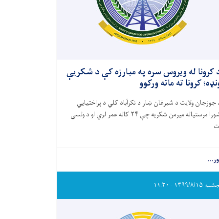
 کرونا له ویروس سره په مبارزه کې د شکریې
نډه؛ کرونا ته ماته ورکوو
 جوزجان ولایت د شبرغان ښار د نکرآباد کلي د پراختیایي
ورا مرستیاله میرمن شکریه چې
۲۴
کاله عمر لري او د ولسي
ور...
ه ۱۳۹۹/۸/۱۵ - ۱۱:۳۰