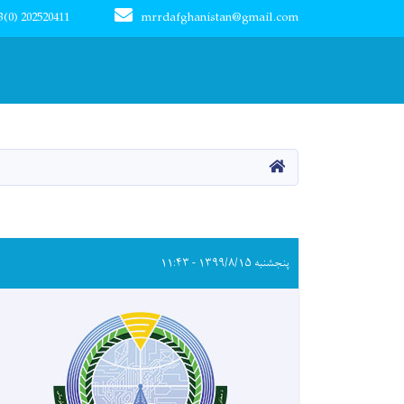
3(0) 202520411
mrrdafghanistan@gmail.com
Main navigation
کور
Pagination
پنجشنبه ۱۳۹۹/۸/۱۵ - ۱۱:۴۳