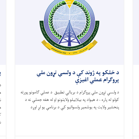
د خلکو په ژوند کې د ولسي تړون ملي
پ
پروګرام عملي اغیزې
د
د ولسي تړون ملي پروګرام د بریالي تطبیق
د عملي ګامونو پورته
ه
کولو له پاره ، د هیواد په بیلابیلو ولایتونو او له هغه جملې نه د
ن
پنحشیر ولایت په یوشمیر ولسوالیو کې د برنامې یو لړ اوږد
ه
ک
ش