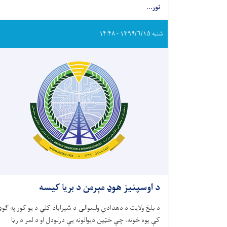
نور...
شنبه ۱۳۹۹/۶/۱۵ - ۱۴:۴۸
د اوسپنیز هوډ مېرمن د بریا کیسه
د بلخ ولایت د دهدادي ولسوالۍ د شېراباد کلي د یو کور په ګوډ
کې یوه خونه، چې خټین دیوالونه یې درلودل او د لمر د رڼا