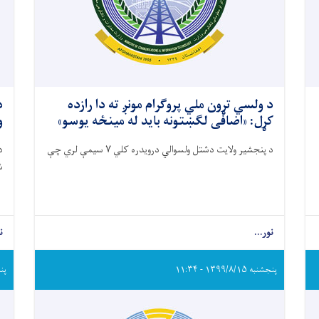
د ولسي تړون ملي پروګرام مونږ ته دا رازده
د
کړل: «اضافی لګښتونه باید له مینځه یوسو»
و
د پنجشیر ولایت دشتل ولسوالي درویدره کلي
۷
سیمې لري چې
د
ش
ت
نور...
ن
پنجشنبه ۱۳۹۹/۸/۱۵ - ۱۱:۳۴
پنجشنب