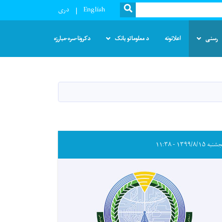
SEARCH
English
دری
رسنی
اعلانونه
د معلوماتو بانک
دکرونا-سره-مبارزه
ه ۱۳۹۹/۸/۱۵ - ۱۱:۳۸