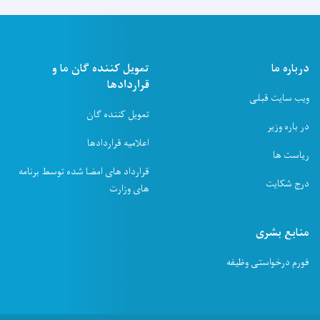
درباره ما
تمویل کننده ګان ما و
قراردادها
ویب سایت قبلی
تمویل کننده ګان
در باره وزیر
اعلامیه قراردادها
ریاست ها
قرارداد های امضا شده توسط برنامه
درج شکایت
های وزارت
منابع بشری
فورم درخواستی وظیفه