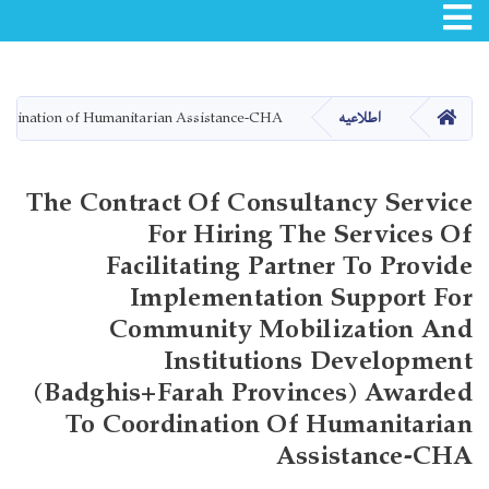
Toggle navigation
Skip
to
main
صفحه اصلی
oordination of Humanitarian Assistance-CHA
اطلاعیه
content
The Contract Of Consultancy Service
For Hiring The Services Of
Facilitating Partner To Provide
Implementation Support For
Community Mobilization And
Institutions Development
(Badghis+Farah Provinces) Awarded
To Coordination Of Humanitarian
Assistance-CHA