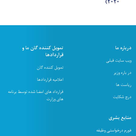
۲۰۲۰)
درباره ما
تمویل کننده ګان ما و
قراردادها
ویب سایت قبلی
تمویل کننده ګان
در باره وزیر
اعلامیه قراردادها
ریاست ها
قرارداد های امضا شده توسط برنامه
درج شکایت
های وزارت
منابع بشری
فورم درخواستی وظیفه