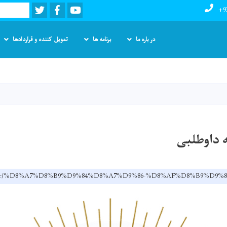
Twitter
Facebook
Youtube
Search
+9
در باره ما
برنامه ها
تمویل کننده و قراردادها
Skip
to
main
content
 داوطلبی
v.af/dr/%D8%A7%D8%B9%D9%84%D8%A7%D9%86-%D8%AF%D8%B9%