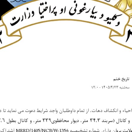
تاریخ ختم
سه‌شنبه ۱۴۰۵/۴/۲۳ - ۱۲:۰
حیاء و انکشاف دهات، از تمام داوطلبان واجد شرایط دعوت می نماید تا 
 و کانال (سربند
۳۴،۳
متر، دیوار محافظوی
۳۳۹
متر، و کانال بطول
،۶
لایت پروان
دارای شماره تشخیصیه
MRRD/1405/NCB/W-1356
اشتراک ن