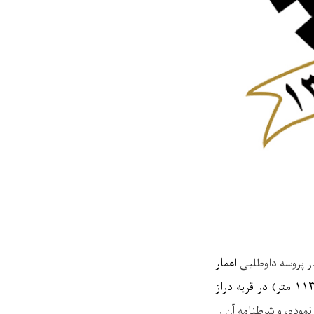
در پروسه داوطلبی
اعمار
۱۱۳
متر) در قریه دراز
موده، و شرطنامه آن
را