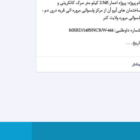
ام پروژه: پروژه
اعمار 2.545 کیلو متر سرک کانکریتی و
اختمان های آبرو آن از مرکز ولسوالی مروره الی قریه دری دم ،
لسوالی مروره ولایت کنر
ماره داوطلبی:
MRRD/1405/NCB/W-444
اریخ . . .
یشتر