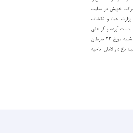
 شرکت خویش در سایت
وزارت احیاء و انکشاف
ظهر الی ۳:۳۰ بعد از ظهر بدست آورده و آفر های
شنبه
مورخ
۲۳
سرطان
یله باغ دارالامان، ناحیه