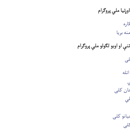
وړتیا ملي پروګرام
اره
نه بریا
نې او اوبو لګولو ملي پروګرام
لی
تله
ي
ان کلی
لي
یانو کلی
کلی