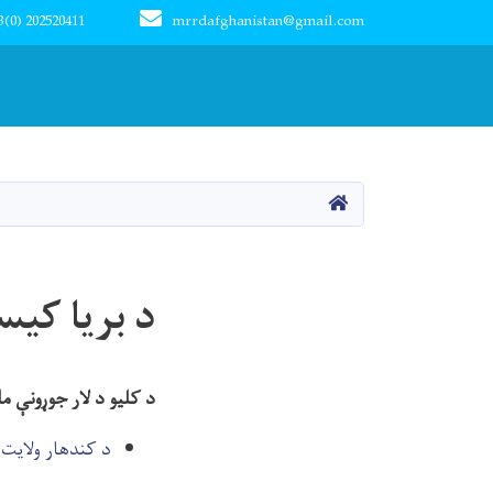
3(0) 202520411
mrrdafghanistan@gmail.com
Main navigation
کور
د بریا کی
د کلیو د لار جوړونې مل
د کندهار ولایت