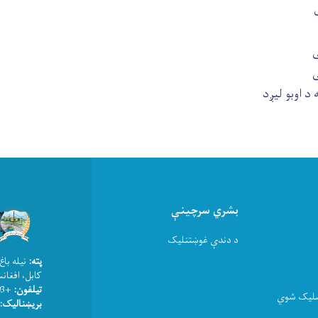
ی
ی
د اوبو لیږد
بشري سرچینې
د دندې غوښتنلیک
پته:
نیله باغ
کابل، افغان
تیلفون:
+93(0) 202520411
لاسلیک شوي
بریښنالیک:mrrdafghanistan@gmail.com