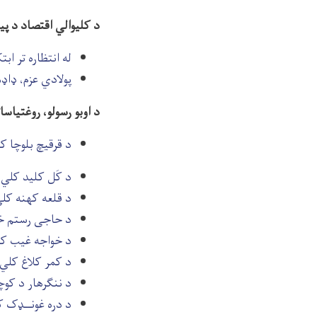
د کلیوالي اقتصاد د پیا
له انتظاره تر ابتک
پولادي عزم، ډاډم
د اوبو رسولو، روغتیاسات
د قرقیچ بلوچا ک
د کَل کلي
د کلي ا
د قلعه کهنه کل
د حاجی رستم خ
د خواجه غیب ک
د کمر کلاغ کلي
د ننگرهار د کوچ
د دره غونــډک 