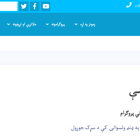
Twitter
Facebook
Youtube
Search
+9
زمونز په اړه
پروګرامونه
ملاتړي او تړونونه
اصلي
منځپانګه
دانګل
سې
ي پروگرام
 په ډنډ ولسوالۍ کې د سړک جوړول