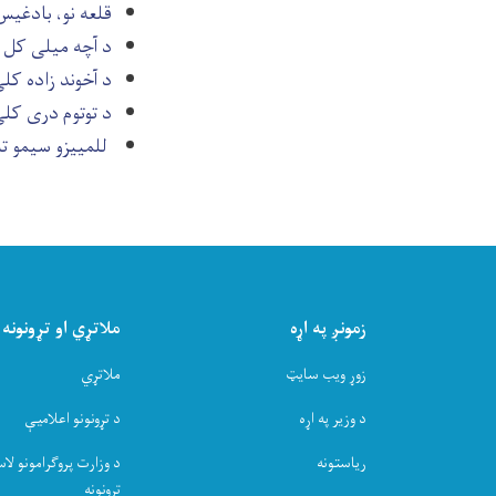
قلعه نو، بادغیس
د آچه میلی کل
د آخوند زاده کل
د توتوم دری کل
للمییزو سیمو ته 
زمونږ په اړه
ملاتړي او تړونونه
زوړ ویب سایټ
ملاتړي
د وزیر په اړه
د تړونونو اعلامیې
ریاستونه
د وزارت پروګرامونو 
تړونونه