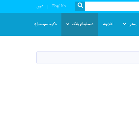
SEARCH
English
دری
رسنی
اعلانونه
د معلوماتو بانک
دکرونا-سره-مبارزه