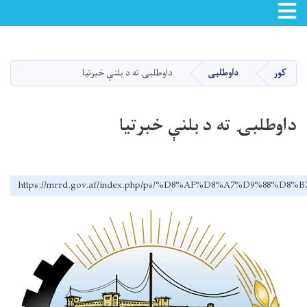
Toggle navigation
اصلي
منځپانګه
دانګل
کور
داوطلبی
داوطلبۍ ته د بلنې خبرتیا
داوطلبۍ ته د بلنې خبرتیا
https://mrrd.gov.af/index.php/ps/%D8%AF%D8%A7%D9%