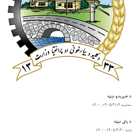
د خپریدو نېټه
سه‌شنبه ۱۴۰۵/۳/۱۹ - ۱۲:۰
د پای نېټه
شنبه ۱۴۰۵/۳/۳۰ - ۱۲:۰