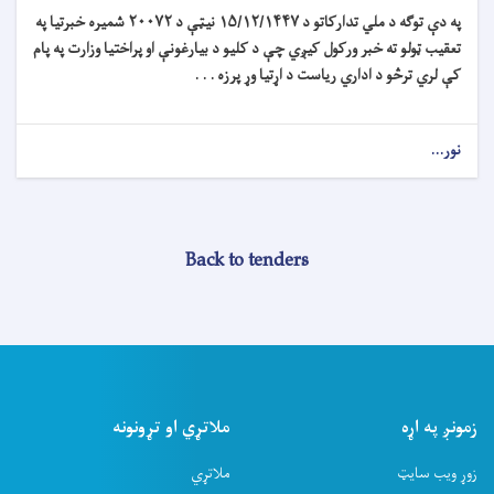
په دې توګه د ملي تدارکاتو د
۱۵/۱۲/۱۴۴۷
نیټې د
۲۰۰۷۲
شمیره خبرتیا په
تعقیب ټولو ته خبر ورکول کیږي چې د کلیو د بیارغونې او پراختیا وزارت په پام
کې لري ترڅو د اداري ریاست د اړتیا وړ پرزه . . .
نور...
Back to tenders
زمونږ په اړه
ملاتړي او تړونونه
زوړ ویب سایټ
ملاتړي