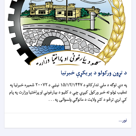
د تړون ورکولو د پریکړې خبرتیا
په دې توګه د ملي تدارکاتو د
۱۵/۱۲/۱۴۴۷
نیټې د
۲۰۰۷۲
شمیره خبرتیا په
تعقیب ټولو ته خبر ورکول کیږي چې د کلیو د بیارغونې او پراختیا وزارت په پام
کې لري ترڅو د کنړ ولایت د مانوګي ولسوالۍ په . . .
نور...