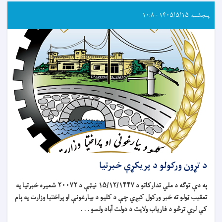
پنجشنبه ۱۴۰۵/۵/۱۵ - ۱۰:۸
د تړون ورکولو د پریکړې خبرتیا
په دې توګه د ملي تدارکاتو د ۱۵/۱۲/۱۴۴۷ نیټې د ۲۰۰۷۲ شمیره خبرتیا په
تعقیب ټولو ته خبر ورکول کیږي چې د کلیو د بیارغونې او پراختیا وزارت په پام
کې لري ترڅو
د
فاریاب
ولایت د
دولت آباد
ولسو . . .