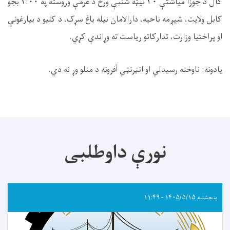
کال د جوزا میاشتې
۳۰
نیټه شنبې ورځ د غرمې وروسته په
۲:۰۰
بجو
کابل ولایت، شپږمه ناحیه، دارالامان نیله باغ سړک، د کلیو د بیارغونې
او پراختیا وزارت، تدارکاتو ریاست ته وړاندې کړي
.
یادونه: ناوخته رسیدلي او انټرنټي آفرونه د منلو وړ نه دي
.
نورې داوطلبی
پنجشنبه ۱۴۰۵/۵/۱۵ - ۱۱:۴۹