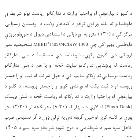
د کلیو د بیارغونې او پراختیا وزارت د تدارکاتو ریاست ټولو شرایط وړ
داوطلبانو ته بلنه ورکوي ترڅو د کندهار ولایت د ارغستان ولسوالۍ
مرکز کې د (
۱۳۰)
مترو په اوږدوالي د استنادي دیوال د جوړولو پروژې
داوطلبۍ بهیر کې چې
MRRD/1405/NCB/W-1390
تشخیصیه نمبر
لرونکی دی ګډون وکړي، شرطنامه دې مستقیمآ د ملي تدارکاتو
ریاست له برښنايي تدارکاتو سایټ څخه او یا هم د ملي تدارکاتو
ریاست برښنايي تدارکاتو سایټ کې د خپل شرکت له ثبت او راجستر
وروسته او د ثبت ټکټ له وړاندې کولو او راجستر وروسته، د کلیو د
بیارغونې او پراختیا وزارت د تدارکاتو له ریاست څخه د فلش ډیسک
(
Flash Desk
) له لارې د سهار له (
۸:۳۰)
بجو څخه تر (
۳:۳۰)
بجو
پورې تر لاسه کړي او خپل آفرونه دې په تړلي ډول د آفر تسلیمي ضرب
الاجل سره سم د شرطنامې د درج شویو شرایطو سره سم د
۱۴۰۵