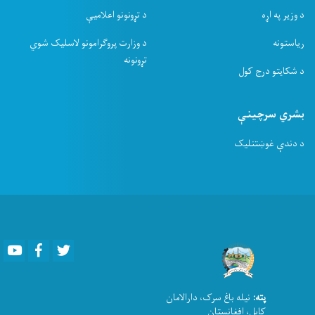
د وزیر په اړه
د تړونونو اعلامیې
ریاستونه
د وزارت پروګرامونو لاسلیک شوي
تړونونه
د شکایتو درج کول
بشري سرچینې
د دندې غوښتنلیک
Youtube
Facebook
Twitter
پته:
نیله باغ سرک، دارالامان
کابل، افغانستان