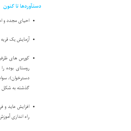
دستآوردها تا کنون
احیای مجدد و اعمار 32 باب زیربناء ه
آزمایش یک قریه 
روستای بوده را
دسترخوان)، سواد
گذشته به شکل موف
افزایش عاید و ف
راه اندازی آموزش ه