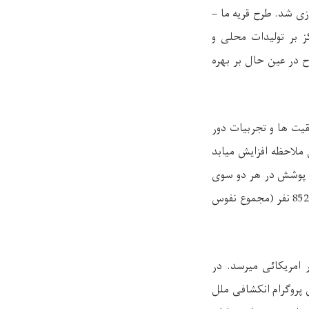
ازی شد. طرح قریه ما –
ز بر تولیدات محلی و
ح در عین حال بر بهره
در ساحات مرزی افغان – تاجیک (لتیاکا) (2018 – 2020) از موفقیت ها و تجربیات دور
قابل ملاحظه افزایش میابد
 پوشش در هر دو سوی
852
نفر (مجموع نفوس
 امریکائی میرسد. در
 پروگرام انکشافی ملل