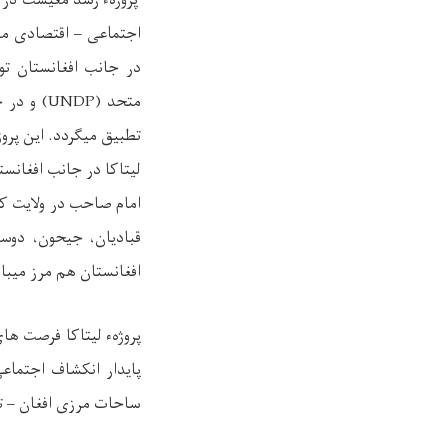
پروژهء رشد معیشت در س
اجتماعی – اقتصادی می
در جانب افغانستان ت
متحد (
UNDP
) و در 
تطبیق میگردد. این پرو
لیتاکا در جانب افغانس
امام صاحب در ولایت کن
قبادیان، جیحون، دوس
افغانستان هم مرز میبا
پروژهء لیتاکا فرصت ه
پایدار انکشاف اجتماع
ساحات مرزی افغان – ت