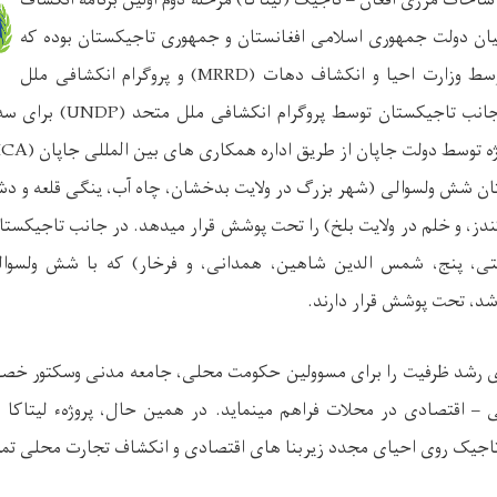
احات مرزی افغان – تاجیک (لیتاکا) مرحله دوم اولین برنامه انکشاف
ان دولت جمهوری اسلامی افغانستان و جمهوری تاجیکستان بوده که
وسط وزارت احیا و انکشاف دهات (
MRRD
) و پروگرام انکشافی ملل
جانب تاجیکستان توسط پروگرام انکشافی ملل متحد (
UNDP
ژه توسط دولت جاپان از طریق اداره همکاری های بین المللی جاپان (
ICA
تان شش ولسوالی (شهر بزرگ در ولایت بدخشان، چاه آب، ینگی قلعه و دشت
دز، و خلم در ولایت بلخ) را تحت پوشش قرار میدهد. در جانب تاجیکستان
تی، پنج، شمس الدین شاهین، همدانی، و فرخار) که با شش ولسوا
شد، تحت پوشش قرار دارند.
ای رشد ظرفیت را برای مسوولین حکومت محلی، جامعه مدنی وسکتور خص
ی – اقتصادی در محلات فراهم مینماید. در همین حال، پروژهء لیتاکا 
اجیک روی احیای مجدد زیربنا های اقتصادی و انکشاف تجارت محلی تمرک