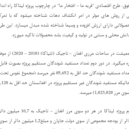
ق، طرح اقتصادی "قریه ما – افتخار ما" در چارچوب پروژه لیتاکا راه اند
کی از روش های موثر در امر انکشاف دهات شناخته میشود که با تمرک
محصولاتی دارای ارزش افزوده و وسیعا شناخته شده مبدل میسازد. این طر
انش محلی و سنتی در تولید و کیفیت بلند محصولات تاکید میورزد.
مرحله دوم برنامه رشد معیشت 
2014 – 2017) بهره میگیرد. در دور دوم تعداد مستفید شوندگان مستقیم پروژه بصورت 
عداد مستفید شوندگان حد اقل به
85,652
نفر میرسد (مجموع نفوس تحت
الیکه مستفید شوندگان غیر مستقیم پروژه در افغانستان حد اقل به
,128
سوی مرز
1,823,828
) میرسد.
پروژه لیتاکا در هر دو سوی مرز افغان – تاجیک به
10,7
میلیون دالر
لر از بودجه مجموعی از سوی دولت جاپان و مبلغ
1,2
میلیون دالر از سوی