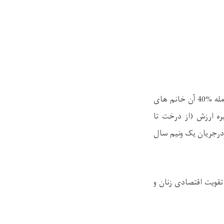
کورس های ظرفیت سازی اقتصاد محلی تحت روند قریه ما افتخار ما به 131 نفر که ازآنجمله %40 آن خانم های
ه ارزش (از درخت تا
 درجریان یک ونیم سال
قویت اقتصادی زنان و