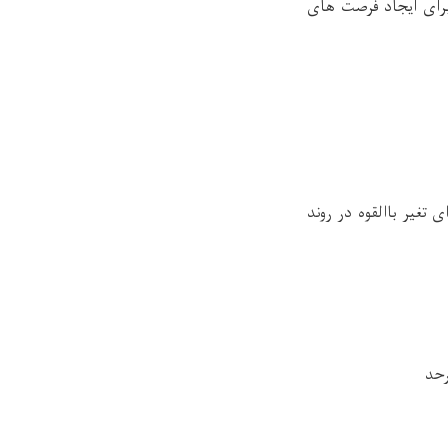
برای ایجاد فرصت های
تغیر باالقوه در روند
رحد