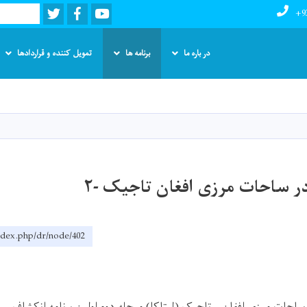
Twitter
Facebook
Youtube
Search
+9
در باره ما
برنامه ها
تمویل کننده و قراردادها
Skip
to
main
content
 ساحات مرزی افغان تاجیک -۲
index.php/dr/node/402