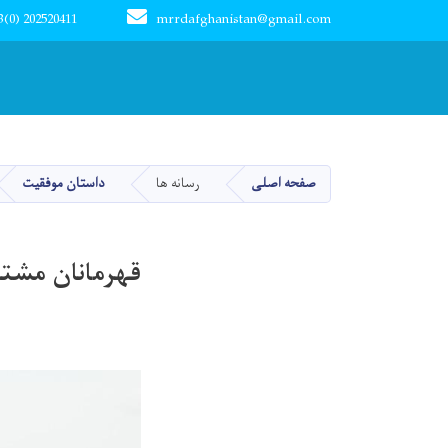
3(0) 202520411
mrrdafghanistan@gmail.com
Main navigation
صفحه اصلی
رسانه ها
داستان موفقیت
قهرمانان مشتا