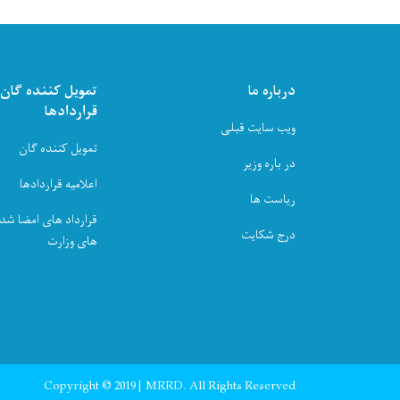
درباره ما
تمویل کننده ګان م
قراردادها
ویب سایت قبلی
تمویل کننده ګان
در باره وزیر
اعلامیه قراردادها
ریاست ها
قرارداد های امضا شده
درج شکایت
های وزارت
Copyright © 2019 | MRRD. All Rights Reserved