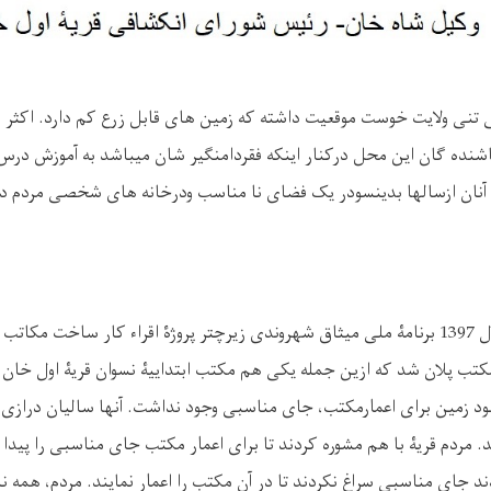
ی تنی ولایت خوست موقعیت داشته که زمین های قابل زرع کم دارد. اکثر 
اشنده گان این محل درکنار اینکه فقردامنگیر شان میباشد به آموزش درس
آنان ازسالها بدینسودر یک فضای نا مناسب ودرخانه های شخصی مردم د
زمانیکه درماه عقرب سال 1397 برنامۀ ملی میثاق شهروندی زیرچتر پروژۀ اقراء کار ساخت مک
ست درمجموع 145 مکتب پلان شد که ازین جمله یکی هم مکتب ابتداییۀ نسوان قریۀ اول خ
بود زمین برای اعمارمکتب، جای مناسبی وجود نداشت. آنها سالیان درازی ب
 مردم قریۀ با هم مشوره کردند تا برای اعمار مکتب جای مناسبی را پیدا ک
ند جای مناسبی سراغ نکردند تا در آن مکتب را اعمار نمایند. مردم، همه نا