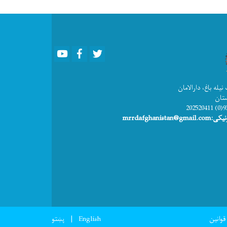
Youtube
Facebook
Twitter
یله باغ، دارالامان
ستان
mrrdafghanista
قوانین
English
پښتو