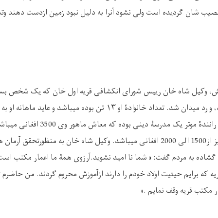
صیب شان گردیده است ولی نشود آنرا به دلیل نبود زمین ازدست دهند وتم
نش، وکیل شاه خان رییس شورای انکشافی قریه اول خان که یک شخص بسیا
 وارد میدان شد. تعداد خانوادۀ او
۱۳
تن بوده میباشد و عاید ماهانه او به 
میرسد. وکیل شاه خان رانندۀ موتر یک مدرسۀ 
است و عاید ماهانۀ او نیز از1500 الی 2000 افغانی میباشد. وکیل شاه خان به منظورتحق
شاده به مردم گفت: « شما نا امید نشوید.آرزوی همۀ ما اعمار مکتب است
ریه که برایم حیثیت اولاد خودم را دارند ازآموزش محروم گردند. من حاضرم 
ر مکتب قریه وقف نمایم
.»