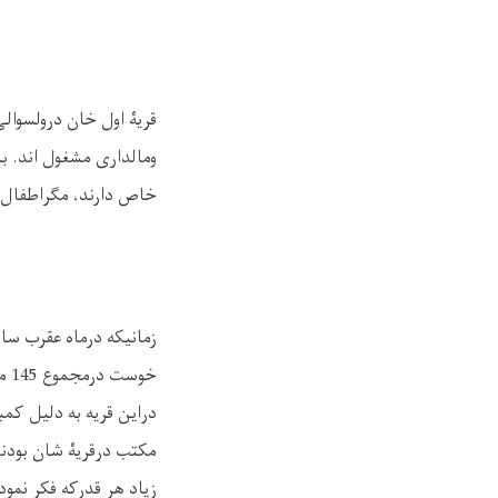
قریۀ اول خان درولسوال
ومالداری مشغول اند. ب
خاص دارند، مگراطفال 
خو
دراین قریه به دلیل کم
مکتب درقریۀ شان بودند.
زیاد هر قدرکه فکر نمود