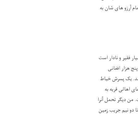
ام آرزو های شان به
ر فقیر و نادار است
پنج هزار افغانی
دینی بوده که معاش ماهور وی 3500 افغانی میباشد. یک پسرش خیاط
ق آرمان های اهالی قریه به
. من دیگر تحمل آنرا
تا دو نیم جریب زمین