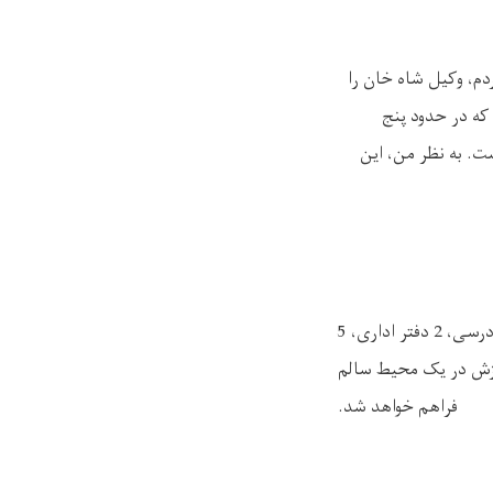
م، وکیل شاه خان را
که در حدود پنج
ت. به نظر من، این
اکنون کار اعمار این مکتب آغاز گردیده و 43 درصد پیش رفته است. مکتب مذکور 12 صنف درسی، 2 دفتر اداری، 5
از شاگردان قریه، زمینۀ آموزش در یک محیط سالم
فراهم خواهد شد
.