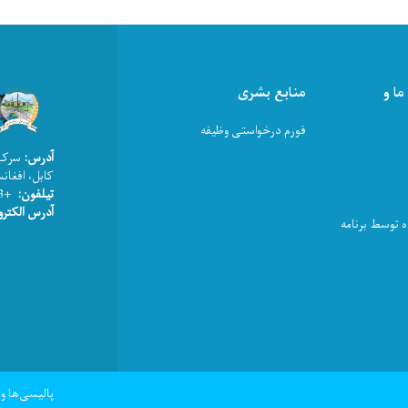
ا و
منابع بشری
فورم درخواستی وظیفه
آدرس:
سرک ن
کابل، افغان
تیلفون:
+93(0) 202520411
آدرس الکترونیکی:n@gmail.com
 توسط برنامه
Footer menu
پالیسی‌ها و 